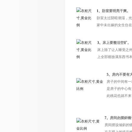
1、
卧室要明亮干爽。
卧室太过阴暗潮湿，光
家中未出嫁的女生住在
3、
床上要整洁空旷。
床上除了让人睡觉之
上全部都放满东西书
5、
房内不要有
房子的中间有一
是房子的中心有
此桃花也就不来
7、
房间勿摆斜镜
房间摆设倾斜的