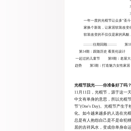
一年一度的光棍节让众多“圣斗
家换个新装，让家居软装改变
软装改变的不仅仅是家的风貌
:::::::::::往期回顾:::
第14期：跟随历史 看英伦设计 
一起过的儿童节 第9期：老屋大变
趋势 第5期：打造魅力女性家居
光棍节脱光——你准备好了吗
11月11日，光棍节，源于这一
中文有单身的意思，所以光棍节
节”(One's Day)。光棍
化。如今越来越多的人选在光
总是有人抱怨自己是不是命犯
居的吉祥风水，变成你单身命