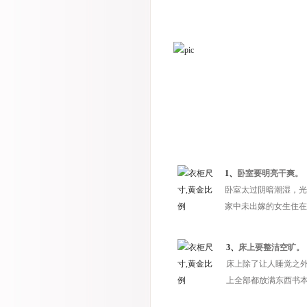
1、
卧室要明亮干爽。
卧室太过阴暗潮湿，光
家中未出嫁的女生住在
3、
床上要整洁空旷。
床上除了让人睡觉之
上全部都放满东西书