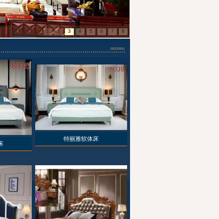
特丽雅软体床
床