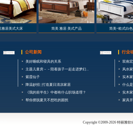
美雅居美式大床
简美 雅居 美式产品
简美~欧式白色
公司新闻
行业
美好睡眠和寝具的关系
双南宏
主题儿童房－－陪着孩子一起走进梦幻...
风水家
紫霞仙子
实木家
降温妙招 | 打造夏日清凉家居
什么是
《我的前半生》中都有什么职场道理？
实木家
帮你摆脱夏天不想吃的困扰
家具开
登录
Copyright ©2009-
2026 特丽雅