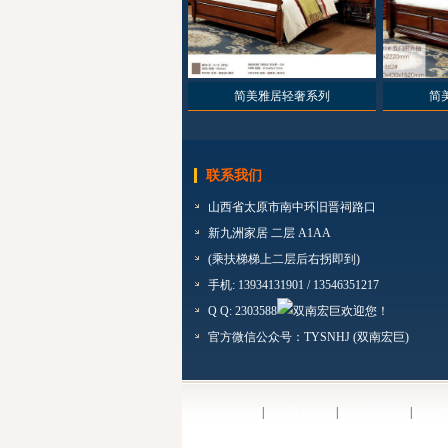
简美雅居轻奢系列
简
联系我们
山西省太原市南中环旧晋祠路口
新九洲家居 二层 A1AA
(乘扶梯梯上二层后右拐即到)
手机: 13934131901 / 13546351217
Q Q: 2303588
官方微信公众号：TYSNHJ (双南宏巨)
回到首页
|
联系我们
|
在线留言
|
管理