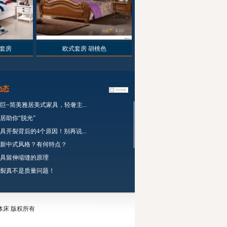
套房
欧式套房 胡桃色
动态
巨~简美雅居美式家具，轻奢主...
居助你“脱光”
具开裂背后的4个原因！别再说...
新中式风格？有何特点？
具留伸缩缝的原理
裂真不是质量问题！
软体床 版权所有
赣ICP备17008118号